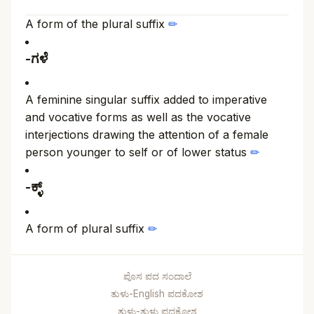
A form of the plural suffix
✏
-ಗಳೆ
A feminine singular suffix added to imperative
and vocative forms as well as the vocative
interjections drawing the attention of a female
person younger to self or of lower status
✏
-ಕ್ಳ್
A form of plural suffix
✏
ಪೊಸ ಪದ ಸಂದಾಲೆ
ತುಳು-English ಪದಕೋಶ
ತುಳು-ತುಳು ಪದಕೋಶ